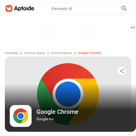
AD
>
>
>
Kezdőlap
Android Appok
Kommunikáció
Google Chrome
Google Chrome
Google Inc.