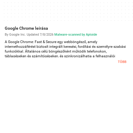
Google Chrome leírása
By Google Inc.
·
Updated 7/8/2026
·
Malware-scanned by Aptoide
A Google Chrome: Fast & Secure egy webböngésző, amely
internethozzáférést biztosít integrált keresési, fordítási és személyre szabási
funkciókkal. Általános célú böngészőként működik telefonokon,
táblagépeken és számítógépeken, és szinkronizálhatja a felhasználói
adatokat és beállításokat az összes csatlakoztatott eszköz között
TÖBB
bejelentkezéskor.
A böngészés alapvető élménye az azonnali webtartalom-hozzáférést az
integrált keresési funkciókkal kombinálja. A beépített Google Search lehetővé
teszi a felhasználók számára, hogy közvetlenül a böngésző felületéről írjanak
be lekérdezéseket anélkül, hogy egy külön keresési oldalra kellene
navigálniuk. A szöveg begépelésekor egy személyre szabott funkció releváns
eredményeket és javaslatokat jelenít meg az előző keresések és böngészési
szokások elemzésén keresztül megelőlegezve a felhasználó szándékát. A
böngésző fordítási funkciót is tartalmaz, amely lehetővé teszi a weblapok
különböző nyelveken történő megtekintését külső szolgáltatások vagy
további lapok nélkül.
A személyre szabási funkciók az új lapot és a böngészési felületet az egyéni
preferenciáknak és szokásoknak megfelelően alakítják. A böngésző