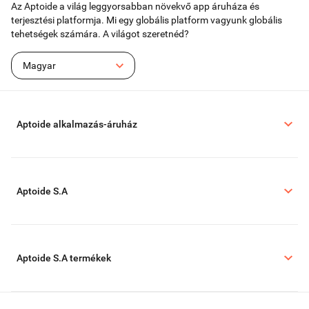
Az Aptoide a világ leggyorsabban növekvő app áruháza és
a szöveg másolásának, új lapok megnyitásának vagy keresési lekérdezések
terjesztési platformja. Mi egy globális platform vagyunk globális
újragépelésének szükségességét.
tehetségek számára. A világot szeretnéd?
Magyar
Aptoide alkalmazás-áruház
Aptoide S.A
Aptoide S.A termékek