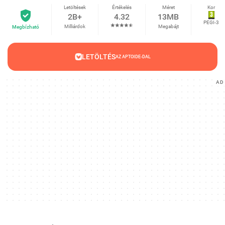
Letöltések
Értékelés
Méret
Kor
2B+
4.32
13MB
PEGI-3
Milliárdok
Megabájt
Megbízható
LETÖLTÉS
AZ APTOIDE-DAL
AD